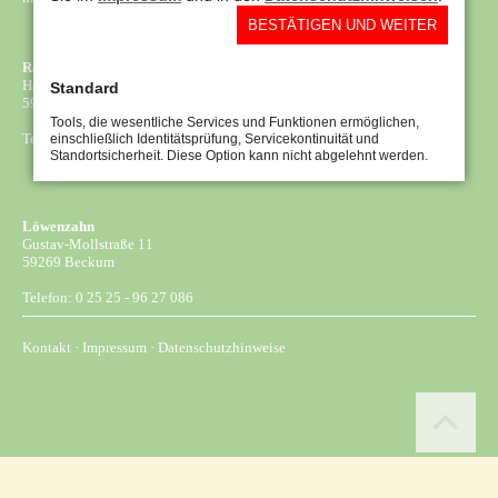
BESTÄTIGEN UND WEITER
Rasselbande
Hauptstraße 87
Standard
59269 Beckum
Tools, die wesentliche Services und Funktionen ermöglichen,
Telefon: 0 25 25 - 80 19 827
einschließlich Identitätsprüfung, Servicekontinuität und
Standortsicherheit. Diese Option kann nicht abgelehnt werden.
Löwenzahn
Gustav-Mollstraße 11
59269 Beckum
Telefon: 0 25 25 - 96 27 086
Kontakt
·
Impressum
·
Datenschutzhinweise