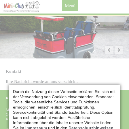
Menü
Kontakt
Ihre Nachricht wurde an uns verschickt.
Durch die Nutzung dieser Webseite erklären Sie sich mit
der Verwendung von Cookies einverstanden. Standard:
KONTAKT-DATEN
Tools, die wesentliche Services und Funktionen
ermöglichen, einschließlich Identitätsprüfung,
Mini-Club e. V.
Servicekontinuität und Standortsicherheit. Diese Option
Gemeinnütziger Verein für
kann nicht abgelehnt werden. Ausführliche
Kinderbetreuung
Informationen über die Inhalte unserer Website finden
Sie im
Impressum
und in den
Datenschutzhinweisen
.
miniclub-neubeckum@web.de